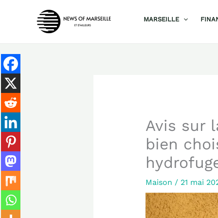
Aller
MARSEILLE
FINA
au
contenu
Avis sur 
bien choi
hydrofug
Maison
/
21 mai 2