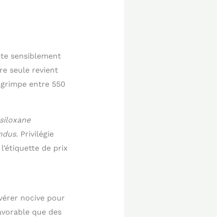
oûte sensiblement
re seule revient
 grimpe entre 550
siloxane
ndus.
Privilégie
’étiquette de prix
vérer nocive pour
avorable que des