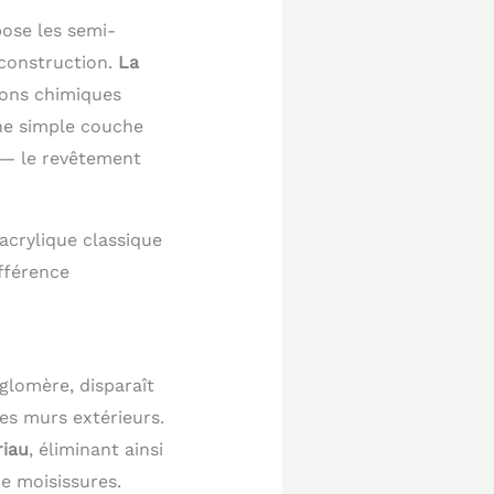
ose les semi-
 construction.
La
sons chimiques
une simple couche
t — le revêtement
acrylique classique
fférence
gglomère, disparaît
es murs extérieurs.
riau
, éliminant ainsi
e moisissures.