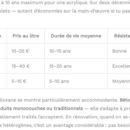
5 à 10 ans maximum pour une acrylique. Sur deux décennie
plets — autant d’économies sur la main-d’œuvre si tu pa
e
Prix au litre
Durée de vie moyenne
Résist
10–25 €
10–15 ans
Bonne
15–40 €
15–20 ans
Excelle
5–15 €
5–10 ans
Moyenn
 siloxane se montre particulièrement accommodante.
Béto
enduits monocouches ou traditionnels
— elle s’adapte à p
lablement traités l’acceptent. En rénovation, quand on se
 hétérogènes, c’est un avantage considérable : pas besoi