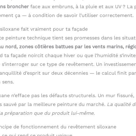
ans broncher
face aux embruns, à la pluie et aux UV ? La 
ement ça — à condition de savoir l’utiliser correctement.
siloxane fait vraiment pour ta façade
 peinture technique tient ses promesses dans les situatio
u nord, zones côtières battues par les vents marins, régi
d ta façade noircit chaque hiver ou que l’humidité s’invit
s’interroger sur ce type de revêtement. Un investissement 
anquillité d’esprit sur deux décennies — le calcul finit p
 sens.
oxane n’efface pas les défauts structurels. Un mur fissuré
s sauvé par la meilleure peinture du marché.
La qualité d
a préparation que du produit lui-même.
incipe de fonctionnement du revêtement siloxane
: ce qui rend ce produit unique