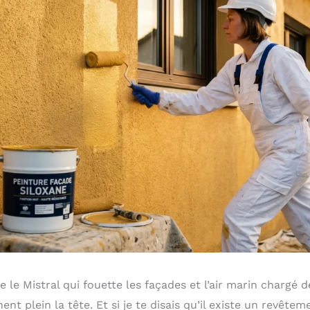
re le Mistral qui fouette les façades et l’air marin chargé d
ent plein la tête. Et si je te disais qu’il existe un revête