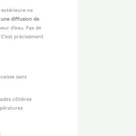
 extérieure ne
 une diffusion de
peur d’eau. Pas de
 C’est précisément
ncaisse sans
ades côtières
mpératures
t