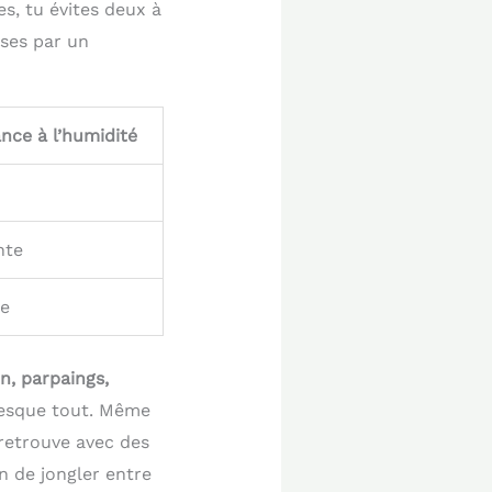
s, tu évites deux à
sses par un
ance à l’humidité
nte
e
n, parpaings,
resque tout. Même
 retrouve avec des
n de jongler entre