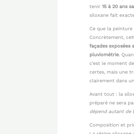
tenir
15 à 20 ans s
siloxane fait exact
Ce que la peinture 
Concrètement, cette
façades exposées a
pluviométrie
. Quan
c’est le moment de 
certes, mais une tr
clairement dans un
Avant tout : la sil
préparé ne sera pa
dépend autant de l
Composition et pr
La résine siloxane 