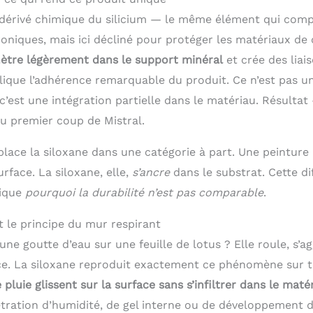
 dérivé chimique du silicium — le même élément qui comp
oniques, mais ici décliné pour protéger les matériaux de
nètre légèrement dans le support minéral
et crée des liai
xplique l’adhérence remarquable du produit. Ce n’est pas 
c’est une intégration partielle dans le matériau. Résulta
au premier coup de Mistral.
lace la siloxane dans une catégorie à part. Une peinture 
rface. La siloxane, elle,
s’ancre
dans le substrat. Cette di
lique
pourquoi la durabilité n’est pas comparable
.
t le principe du mur respirant
une goutte d’eau sur une feuille de lotus ? Elle roule, s’a
ace. La siloxane reproduit exactement ce phénomène sur t
 pluie glissent sur la surface sans s’infiltrer dans le maté
étration d’humidité, de gel interne ou de développement d