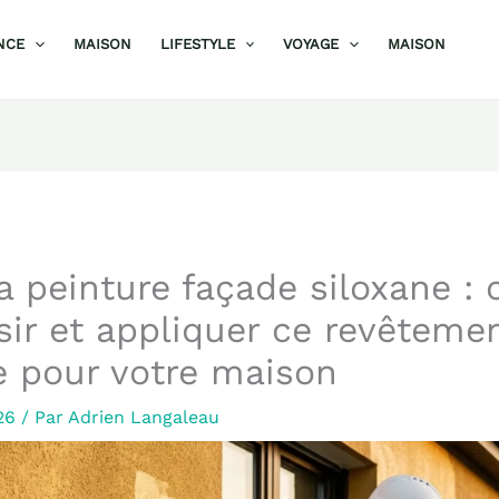
NCE
MAISON
LIFESTYLE
VOYAGE
MAISON
la peinture façade siloxane 
sir et appliquer ce revêteme
e pour votre maison
026
/ Par
Adrien Langaleau