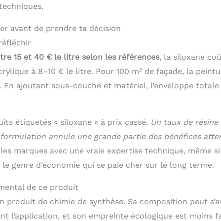
 techniques.
rer avant de prendre ta décision
réfléchir
tre 15 et 40 € le litre selon les références
, la siloxane c
rylique à 8–10 € le litre. Pour 100 m² de façade, la peintu
. En ajoutant sous-couche et matériel, l’enveloppe totale
its étiquetés « siloxane » à prix cassé.
Un taux de résine 
a formulation annule une grande partie des bénéfices atte
es marques avec une vraie expertise technique, même si l
 le genre d’économie qui se paie cher sur le long terme.
mental de ce produit
un produit de chimie de synthèse. Sa composition peut s’a
nt l’application, et son empreinte écologique est moins f