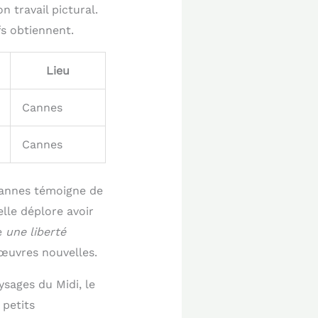
n travail pictural.
fs obtiennent.
Lieu
Cannes
Cannes
 Cannes témoigne de
lle déplore avoir
e
une liberté
’œuvres nouvelles.
ysages du Midi, le
 petits