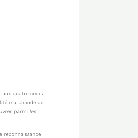
r aux quatre coins
alité marchande de
œuvres parmi
les
ne reconnaissance