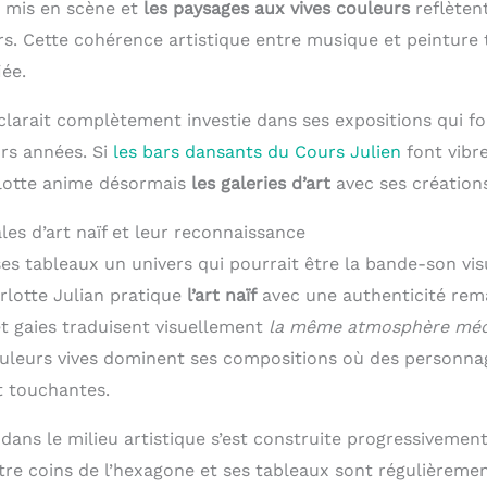
 mis en scène et
les paysages aux vives couleurs
reflètent
rs. Cette cohérence artistique entre musique et peinture
iée.
éclarait complètement investie dans ses expositions qui f
urs années. Si
les bars dansants du Cours Julien
font vibre
rlotte anime désormais
les galeries d’art
avec ses créations
es d’art naïf et leur reconnaissance
es tableaux un univers qui pourrait être la bande-son vis
rlotte Julian pratique
l’art naïf
avec une authenticité rem
et gaies traduisent visuellement
la même atmosphère méd
uleurs vives dominent ses compositions où des personna
t touchantes.
ans le milieu artistique s’est construite progressivement
re coins de l’hexagone et ses tableaux sont régulièreme