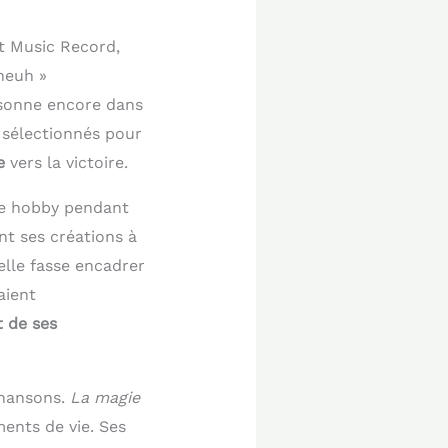
nt Music Record,
neuh »
ésonne encore dans
 sélectionnés pour
e
vers la victoire.
me hobby pendant
nt ses créations à
elle fasse encadrer
aient
t de ses
 chansons.
La magie
ments de vie. Ses