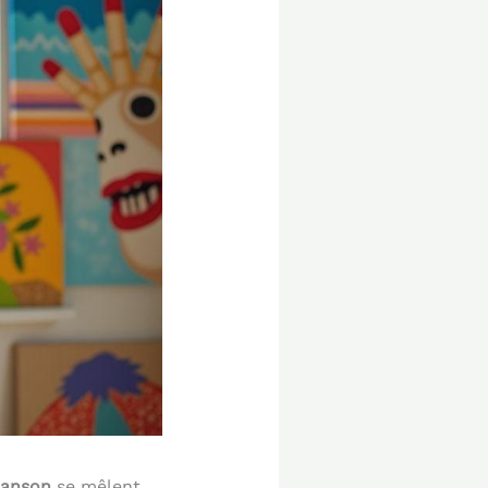
chanson
se mêlent