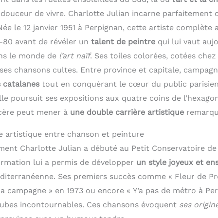
douceur de vivre. Charlotte Julian incarne parfaitement c
e le 12 janvier 1951 à Perpignan, cette artiste complète a
-80 avant de révéler un
talent de peintre
qui lui vaut auj
ns le monde de
l’art naïf
. Ses toiles colorées, cotées chez
 ses chansons cultes. Entre province et capitale, campagne 
s catalanes
tout en conquérant le cœur du public parisien
elle poursuit ses expositions aux quatre coins de l’hexag
ncère peut mener à
une double carrière artistique
remarqu
e artistique entre chanson et peinture
ent Charlotte Julian a débuté au Petit Conservatoire de 
ormation lui a permis de développer
un style joyeux et ens
diterranéenne. Ses premiers succès comme « Fleur de Pro
la campagne » en 1973 ou encore « Y’a pas de métro à Per
tubes incontournables. Ces chansons évoquent
ses origin