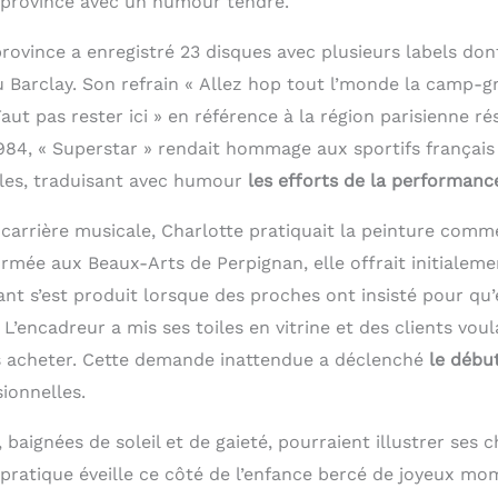
n province avec un humour tendre.
province a enregistré 23 disques avec plusieurs labels do
 Barclay. Son refrain « Allez hop tout l’monde la camp-g
ut pas rester ici » en référence à la région parisienne r
984, « Superstar » rendait hommage aux sportifs français
les, traduisant avec humour
les efforts de la performanc
 carrière musicale, Charlotte pratiquait la peinture com
rmée aux Beaux-Arts de Perpignan, elle offrait initialeme
nt s’est produit lorsque des proches ont insisté pour qu’
L’encadreur a mis ses toiles en vitrine et des clients voul
 acheter. Cette demande inattendue a déclenché
le débu
ionnelles.
, baignées de soleil et de gaieté, pourraient illustrer ses
 pratique éveille ce côté de l’enfance bercé de joyeux mo