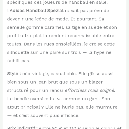
spécifiques des joueurs de handball en salle,
l’
Adidas Handball Spezial
n’avait pas prévu de
devenir une icône de mode. Et pourtant. Sa
semelle gomme caramel, sa tige en suède et son
profil ultra-plat la rendent reconnaissable entre
toutes. Dans les rues ensoleillées, je croise cette
silhouette sur une paire sur trois — la hype ne
faiblit pas.
Style :
néo-vintage, casual chic. Elle glisse aussi
bien sous un jean brut que sous un blazer
structuré pour un rendu
effortless mais soigné
.
Le hoodie oversize lui va comme un gant. Son
atout principal ? Elle ne hurle pas, elle murmure
— et c’est souvent plus efficace.
Prix indicatif :
entre 90 € et 110 € selon le coloris et